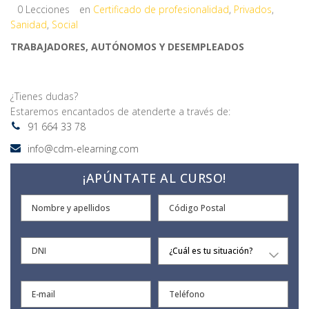
0 Lecciones
en
Certificado de profesionalidad
,
Privados
,
Sanidad
,
Social
TRABAJADORES, AUTÓNOMOS Y DESEMPLEADOS
¿Tienes dudas?
Estaremos encantados de atenderte a través de:
91 664 33 78
info@cdm-elearning.com
¡APÚNTATE AL CURSO!